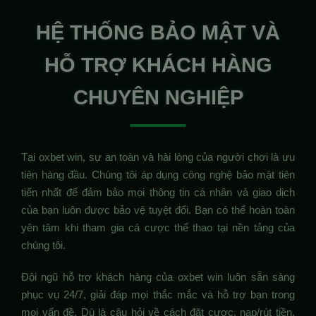
HỆ THỐNG BẢO MẬT VÀ
HỖ TRỢ KHÁCH HÀNG
CHUYÊN NGHIỆP
Tại oxbet win, sự an toàn và hài lòng của người chơi là ưu
tiên hàng đầu. Chúng tôi áp dụng công nghệ bảo mật tiên
tiến nhất để đảm bảo mọi thông tin cá nhân và giao dịch
của bạn luôn được bảo vệ tuyệt đối. Bạn có thể hoàn toàn
yên tâm khi tham gia cá cược thể thao tại nền tảng của
chúng tôi.
Đội ngũ hỗ trợ khách hàng của oxbet win luôn sẵn sàng
phục vụ 24/7, giải đáp mọi thắc mắc và hỗ trợ bạn trong
mọi vấn đề. Dù là câu hỏi về cách đặt cược, nạp/rút tiền,