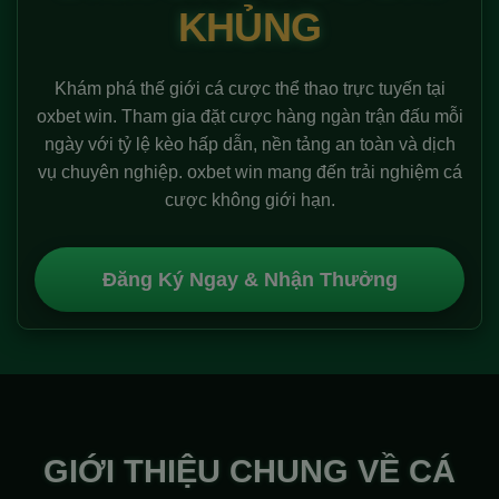
KHỦNG
Khám phá thế giới cá cược thể thao trực tuyến tại
oxbet win. Tham gia đặt cược hàng ngàn trận đấu mỗi
ngày với tỷ lệ kèo hấp dẫn, nền tảng an toàn và dịch
vụ chuyên nghiệp. oxbet win mang đến trải nghiệm cá
cược không giới hạn.
Đăng Ký Ngay & Nhận Thưởng
GIỚI THIỆU CHUNG VỀ CÁ