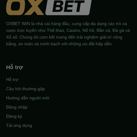
OXBET WIN là nhà cái hàng đầu, cung cấp đa dạng các trò cá
cược trực tuyến như Thể thao, Casino, Nổ hũ, Bắn cá, Đá gà và
Xổ số. Chúng tôi cam kết mang đến trải nghiệm giải trí công
bằng, an toàn và minh bạch với những ưu đãi hấp dẫn.
Hỗ trợ
Hỗ trợ
Câu hỏi thường gặp
Hướng dẫn người mới
Đăng nhập
Đăng ký
Tải ứng dụng