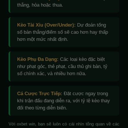
thắng, hòa hoặc thua.
Kèo Tài Xỉu (Over/Under):
Dự đoán tổng
số bàn thắng/điểm số sẽ cao hơn hay thấp
hơn một mức nhất định.
Kèo Phụ Đa Dạng:
Các loại kèo đặc biệt
như phạt góc, thẻ phạt, cầu thủ ghi bàn, tỷ
số chính xác, và nhiều hơn nữa.
Cá Cược Trực Tiếp:
Đặt cược ngay trong
khi trận đấu đang diễn ra, với tỷ lệ kèo thay
đổi theo từng diễn biến.
Với oxbet win, bạn sẽ luôn có cái nhìn tổng quan về các