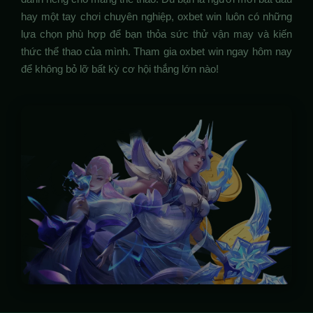
hay một tay chơi chuyên nghiệp, oxbet win luôn có những
lựa chọn phù hợp để bạn thỏa sức thử vận may và kiến
thức thể thao của mình. Tham gia oxbet win ngay hôm nay
để không bỏ lỡ bất kỳ cơ hội thắng lớn nào!