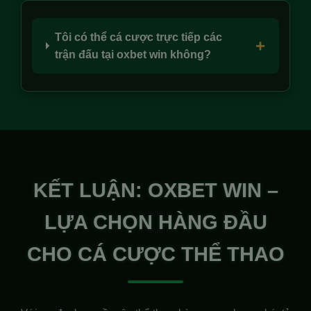
Tôi có thể cá cược trực tiếp các
+
trận đấu tại oxbet win không?
KẾT LUẬN: OXBET WIN –
LỰA CHỌN HÀNG ĐẦU
CHO CÁ CƯỢC THỂ THAO