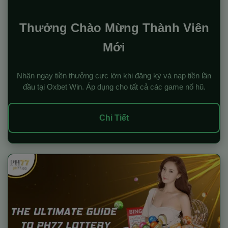
Thưởng Chào Mừng Thành Viên
Mới
Nhận ngay tiền thưởng cực lớn khi đăng ký và nạp tiền lần
đầu tại Oxbet Win. Áp dụng cho tất cả các game nổ hũ.
Chi Tiết