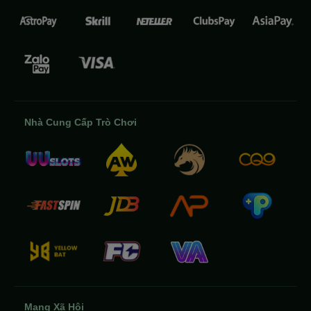
Nhà Cung Cấp Trò Chơi
Mạng Xã Hội