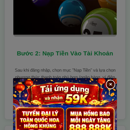
Bước 2: Nạp Tiền Vào Tài Khoản
Sau khi đăng nhập, chọn mục "Nạp Tiền" và lựa chọn
phương thức thanh toán phù hợp (ngân hàng, ví điện
×
tử, thẻ cào...). Thực hiện giao dịch theo hướng dẫn.
Nạp Tiền