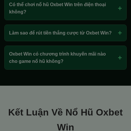
Có thể chơi nổ hũ Oxbet Win trên điện thoại
+
không?
+
Làm sao để rút tiền thắng cược từ Oxbet Win?
Oxbet Win có chương trình khuyến mãi nào
+
cho game nổ hũ không?
Kết Luận Về Nổ Hũ Oxbet
Win