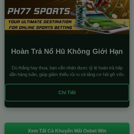
Hoàn Trả Nổ Hũ Không Giới Hạn
Dù thắng hay thua, bạn vẫn nhận được tỷ lệ hoàn trả hấp
dẫn hàng tuần, giúp giảm thiểu rủi ro và tăng cơ hội gỡ vốn.
Chi Tiết
Xem Tất Cả Khuyến Mãi Oxbet Win