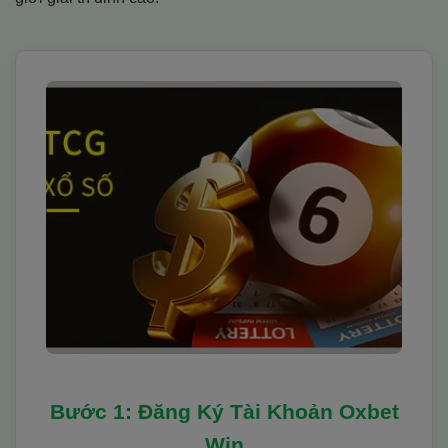
Bước 1: Đăng Ký Tài Khoản Oxbet
Win