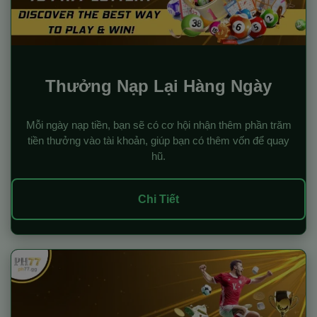
Thưởng Nạp Lại Hàng Ngày
Mỗi ngày nạp tiền, bạn sẽ có cơ hội nhận thêm phần trăm
tiền thưởng vào tài khoản, giúp bạn có thêm vốn để quay
hũ.
Chi Tiết