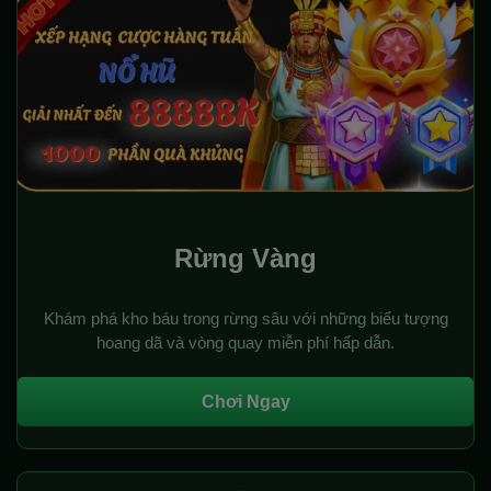
Rừng Vàng
Khám phá kho báu trong rừng sâu với những biểu tượng
hoang dã và vòng quay miễn phí hấp dẫn.
Chơi Ngay