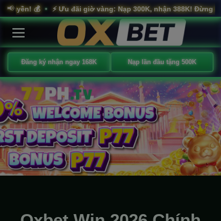
📢
📢
⚡️ Ưu đãi giờ vàng: Nạp 300K, nhận 388K! Đừng bỏ lỡ! ✨
⚡️ Ưu đãi giờ vàng: Nạp 300K, nhận 388K! Đừng bỏ lỡ! ✨
🎁 
🎁 
•
•
•
•
Đăng ký nhận ngay 168K
Nạp lần đầu tặng 500K
Oxbet Win 2026 Chính