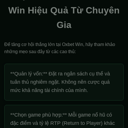
Win Hiệu Quả Từ Chuyên
Gia
Để tăng cơ hội thắng lớn tại Oxbet Win, hãy tham khảo
những mẹo sau đây từ các cao thủ:
**Quản lý vốn:** Đặt ra ngân sách cụ thể và
tuân thủ nghiêm ngặt. Không nên cược quá
mức khả năng tài chính của mình.
**Chọn game phù hợp:** Mỗi game nổ hũ có
đặc điểm và tỷ lệ RTP (Return to Player) khác