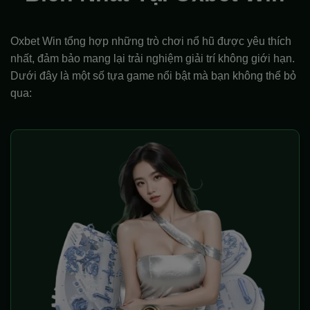
Oxbet Win tổng hợp những trò chơi nổ hũ được yêu thích
nhất, đảm bảo mang lại trải nghiệm giải trí không giới hạn.
Dưới đây là một số tựa game nổi bật mà bạn không thể bỏ
qua: