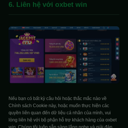
6. Liên hệ với oxbet win
Nếu bạn có bất kỳ câu hỏi hoặc thắc mắc nào về
Chính sách Cookie này, hoặc muốn thực hiện các
quyền liên quan đến dữ liệu cá nhân của mình, vui
lòng liên hệ với bộ phận hỗ trợ khách hàng của oxbet
win. Chúng tôi luôn sẵn sàng lắng nghe và giải đáp