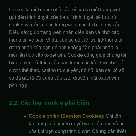
Cookie là một chuỗi nhỏ các ký tự mà một trang web
gửi đến trình duyệt của bạn. Trình duyệt sẽ lưu trữ
cookie và gửi lại cho trang web mỗi khi bạn truy cập.
Điều này giúp trang web nhận diện bạn và nhớ các
thông tin về bạn. Ví dụ, cookie có thể lưu trữ thông tin
đăng nhập của bạn để bạn không cần phải nhập lại
mỗi lần truy cập oxbet win. Cookie cũng giúp chúng tôi
hiểu được sở thích của bạn trong các trò chơi như cá
cược thể thao, casino trực tuyến, nổ hũ, bắn cá, xổ số
và đá gà, từ đó cung cấp các khuyến mãi oxbet win
phù hợp.
2.2. Các loại cookie phổ biến
Cookie phiên (Session Cookies):
Chỉ tồn
tại trong suốt phiên duyệt web của bạn và bị
xóa khi bạn đóng trình duyệt. Chúng cần thiết