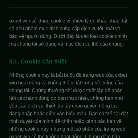
oxbet win sử dụng cookie vì nhiều lý do khác nhau, tất
cả đều nhằm mục đích cung cấp dịch vụ tốt nhất và
bảo vệ người dùng. Dưới đây là các loại cookie chính
mà chúng tôi sử dụng và mục đích cụ thể của chúng:
3.1. Cookie cần thiết
Những cookie này là bắt buộc để trang web của oxbet
win hoạt động và không thể bị tắt trong hệ thống của
chúng tôi. Chúng thường chỉ được thiết lập để phản
hồi các hành động do bạn thực hiện, chẳng hạn như
yêu cầu dịch vụ, thiết lập tùy chọn quyền riêng tư,
đăng nhập hoặc điền vào biểu mẫu. Bạn có thể cài đặt
trình duyệt của mình để chặn hoặc cảnh báo bạn về
những cookie này, nhưng một số phần của trang web
oxbet win có thể không hoạt động. Chúng đảm bảo