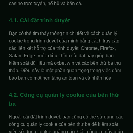
casino trực tuyến, nổ hũ và bắn cá.
4.1. Cài đặt trình duyệt
Bạn có thể tìm thấy thông tin chi tiết về cách quản lý
cookie trong trình duyệt của mình bằng cách truy cập
các liên kết hỗ trợ của trình duyệt: Chrome, Firefox,
Safari, Edge. Việc điều chỉnh cài đặt này giúp bạn
kiểm soát dữ liệu mà oxbet win và các bên thứ ba thu
thập. Điều này là một phần quan trọng trong việc đảm
bảo bạn có một nền tảng an toàn và cá nhân hóa.
4.2. Công cụ quản lý cookie của bên thứ
ba
Ngoài cài đặt trình duyệt, bạn cũng có thể sử dụng các
công cụ quản lý cookie của bên thứ ba để kiểm soát
việc sử dụng cookie quảng cáo. Các công cụ này giúp