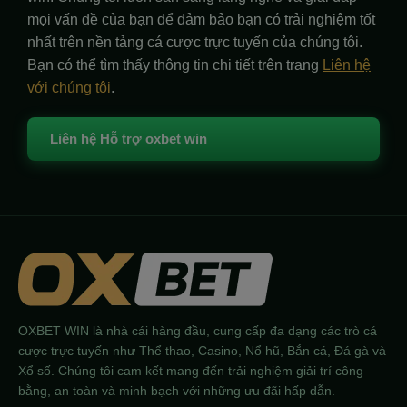
mọi vấn đề của bạn để đảm bảo bạn có trải nghiệm tốt
nhất trên nền tảng cá cược trực tuyến của chúng tôi.
Bạn có thể tìm thấy thông tin chi tiết trên trang
Liên hệ
với chúng tôi
.
Liên hệ Hỗ trợ oxbet win
OXBET WIN là nhà cái hàng đầu, cung cấp đa dạng các trò cá
cược trực tuyến như Thể thao, Casino, Nổ hũ, Bắn cá, Đá gà và
Xổ số. Chúng tôi cam kết mang đến trải nghiệm giải trí công
bằng, an toàn và minh bạch với những ưu đãi hấp dẫn.