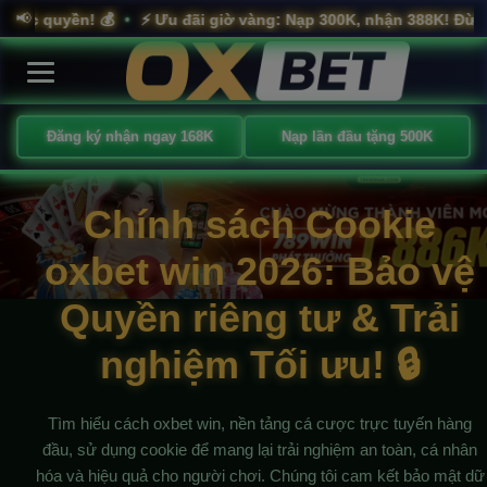
📢
📢
ền! 💰
ền! 💰
⚡️ Ưu đãi giờ vàng: Nạp 300K, nhận 388K! Đừng bỏ lỡ! 
⚡️ Ưu đãi giờ vàng: Nạp 300K, nhận 388K! Đừng bỏ lỡ! 
•
•
Đăng ký nhận ngay 168K
Nạp lần đầu tặng 500K
Chính sách Cookie
oxbet win 2026: Bảo vệ
Quyền riêng tư & Trải
nghiệm Tối ưu! 🔒
Tìm hiểu cách oxbet win, nền tảng cá cược trực tuyến hàng
đầu, sử dụng cookie để mang lại trải nghiệm an toàn, cá nhân
hóa và hiệu quả cho người chơi. Chúng tôi cam kết bảo mật dữ