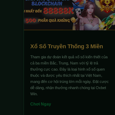
Xổ Số Truyền Thống 3 Miền
Tham gia dự đoán kết quả xổ số kiến thiết của
cả ba miền Bắc, Trung, Nam với tỷ lệ trả
thưởng cực cao. Đây là loại hình xổ số quen
thuộc và được yêu thích nhất tại Việt Nam,
mang đến cơ hội trúng lớn mỗi ngày. Đặt cược
dễ dàng, nhận thưởng nhanh chóng tại Oxbet
Win.
Chơi Ngay