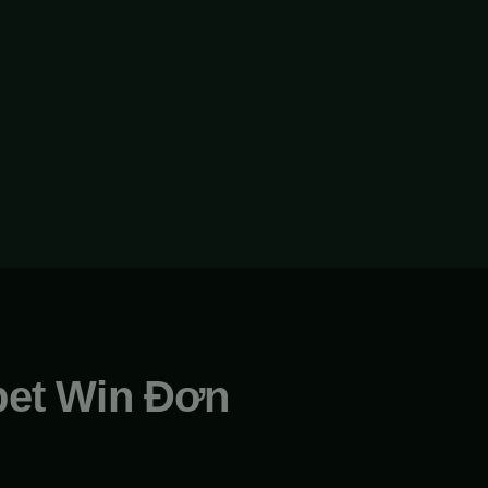
bet Win Đơn