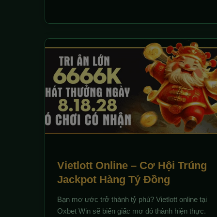
Vietlott Online – Cơ Hội Trúng
Jackpot Hàng Tỷ Đồng
Bạn mơ ước trở thành tỷ phú? Vietlott online tại
Oxbet Win sẽ biến giấc mơ đó thành hiện thực.