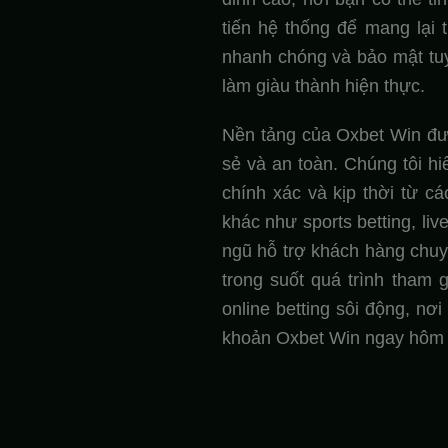
tiến hệ thống để mang lại t
nhanh chóng và bảo mật tu
làm giàu thành hiện thực.
Nền tảng của Oxbet Win đượ
sẻ và an toàn. Chúng tôi hi
chính xác và kịp thời từ c
khác như sports betting, liv
ngũ hỗ trợ khách hàng chuy
trong suốt quá trình tham
online betting sôi động, n
khoản Oxbet Win ngay hôm n