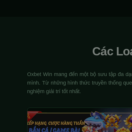
Các Lo
Oxbet Win mang đến một bộ sưu tập đa dạng
mình. Từ những hình thức truyền thống quen
nghiệm giải trí tốt nhất.