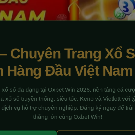
 – Chuyên Trang Xổ S
n Hàng Đầu Việt Nam
 xổ số đa dạng tại Oxbet Win 2026, nền tảng cá cược
 xổ số truyền thống, siêu tốc, Keno và Vietlott với tỷ
à dịch vụ hỗ trợ chuyên nghiệp. Đăng ký ngay để trải
thắng lớn cùng Oxbet Win!