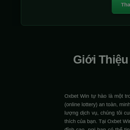
Tha
Giới Thiệu
Oxbet Win tự hào là một tr
(online lottery) an toàn, mi
lượng dịch vụ, chúng tôi c
thích của bạn. Tại Oxbet Win
đỉnh cao, nơi bạn có thể t