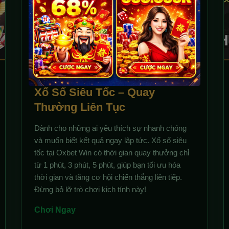
Xổ Số Siêu Tốc – Quay
Thưởng Liên Tục
Dành cho những ai yêu thích sự nhanh chóng
và muốn biết kết quả ngay lập tức. Xổ số siêu
tốc tại Oxbet Win có thời gian quay thưởng chỉ
từ 1 phút, 3 phút, 5 phút, giúp bạn tối ưu hóa
thời gian và tăng cơ hội chiến thắng liên tiếp.
Đừng bỏ lỡ trò chơi kịch tính này!
Chơi Ngay